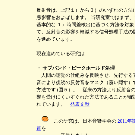
反射音は、上記１）から３）のいずれの方法
悪影響をおよぼします。 当研究室ではまず、
基本的な １）時間差検出に基づく方法を対象
て、反射音の影響を軽減する信号処理手法の
を進めています。
現在進めている研究は
・ サブバンド・ピークホールド処理
人間の聴覚の仕組みを反映させ、先行する
音により後続の反射音をマスク（覆い隠す）
方法です (図５）。 従来の方法より反射音
響を受けにくいすぐれた方法であることが確
れています。
発表文献
この研究は、日本音響学会の
2011年
賞
を